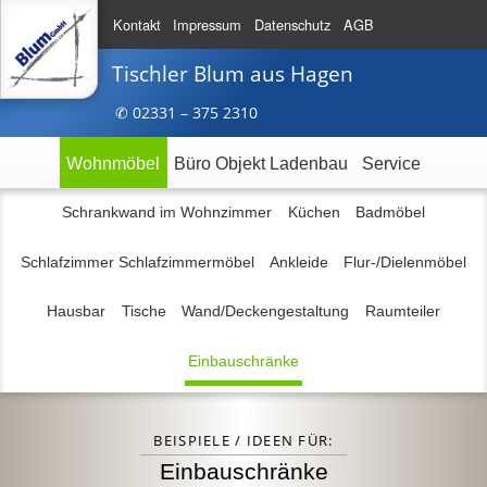
Kontakt
Impressum
Datenschutz
AGB
Tischler Blum
aus Hagen
✆ 023
31 – 375
2310
Wohnmöbel
Büro Objekt Ladenbau
Service
Schrankwand im Wohnzimmer
Küchen
Badmöbel
Schlafzimmer Schlafzimmermöbel
Ankleide
Flur-/Dielenmöbel
Hausbar
Tische
Wand/Deckengestaltung
Raumteiler
Einbauschränke
BEISPIELE / IDEEN FÜR:
Einbauschränke