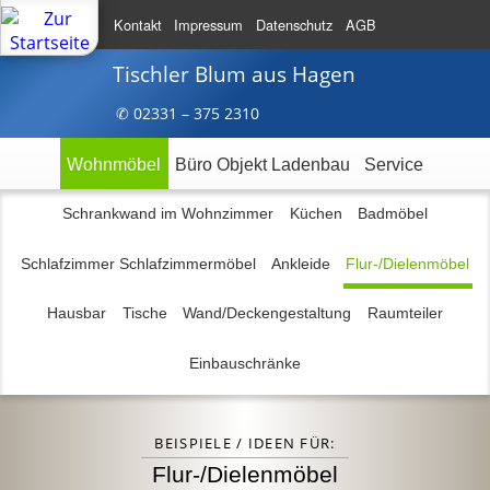
Kontakt
Impressum
Datenschutz
AGB
Tischler Blum
aus Hagen
✆ 023
31 – 375
2310
Wohnmöbel
Büro Objekt Ladenbau
Service
Schrankwand im Wohnzimmer
Küchen
Badmöbel
Schlafzimmer Schlafzimmermöbel
Ankleide
Flur-/Dielenmöbel
Hausbar
Tische
Wand/Deckengestaltung
Raumteiler
Einbauschränke
BEISPIELE / IDEEN FÜR:
Flur-/Dielenmöbel