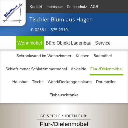
Kontakt
Impressum
Datenschutz
AGB
Tischler Blum
aus Hagen
✆ 023
31 – 375
2310
Wohnmöbel
Büro Objekt Ladenbau
Service
Schrankwand im Wohnzimmer
Küchen
Badmöbel
Schlafzimmer Schlafzimmermöbel
Ankleide
Flur-/Dielenmöbel
Hausbar
Tische
Wand/Deckengestaltung
Raumteiler
Einbauschränke
BEISPIELE / IDEEN FÜR:
Flur-/Dielenmöbel