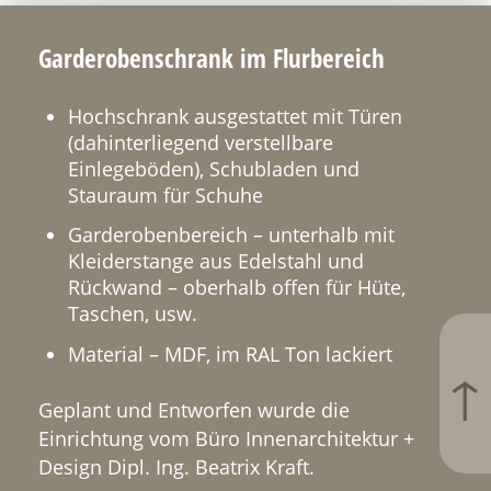
Gardero­ben­schrank im Flurbereich
Hochschrank ausgestattet mit Türen
(dahinter­liegend verstellbare
Einlegeböden), Schubladen und
Stauraum für Schuhe
Gardero­ben­bereich – unterhalb mit
Kleider­stange aus Edelstahl und
Rückwand – oberhalb offen für Hüte,
Taschen, usw.
Material –
MDF
, im
RAL
Ton lackiert
↑
Geplant und Entworfen wurde die
Einrichtung vom Büro Innena­r­chi­tektur +
Design Dipl. Ing. Beatrix Kraft.