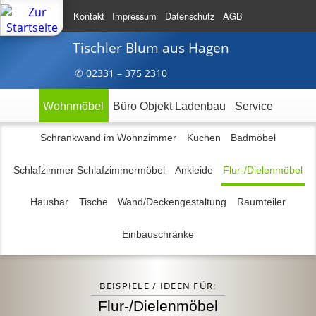
Kontakt
Impressum
Datenschutz
AGB
Tischler Blum
aus Hagen
✆ 023
31 – 375
2310
Wohnmöbel
Büro Objekt Ladenbau
Service
Schrankwand im Wohnzimmer
Küchen
Badmöbel
Schlafzimmer Schlafzimmermöbel
Ankleide
Flur-/Dielenmöbel
Hausbar
Tische
Wand/Deckengestaltung
Raumteiler
Einbauschränke
BEISPIELE / IDEEN FÜR:
Flur-/Dielenmöbel