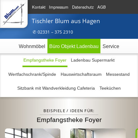
Kontakt
Impressum
Datenschutz
AGB
Tischler Blum
aus Hagen
✆ 023
31 – 375
2310
Wohnmöbel
Büro Objekt Ladenbau
Service
Empfangstheke Foyer
Ladenbau Supermarkt
Wertfachschrank/Spinde
Hauswirtschaftsraum
Messestand
Sitzbank mit Wandverkleidung Cafeteria
Teeküchen
BEISPIELE / IDEEN FÜR:
Empfangstheke Foyer