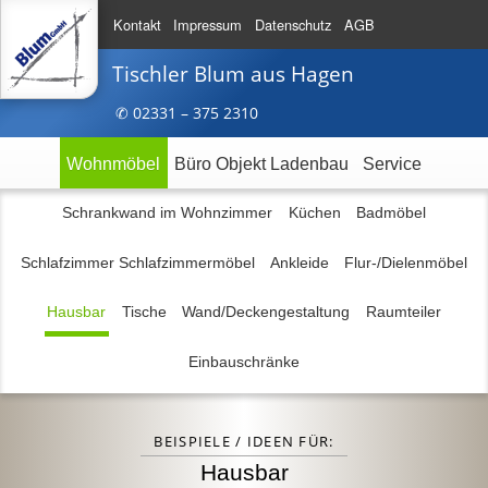
Kontakt
Impressum
Datenschutz
AGB
Tischler Blum
aus Hagen
✆ 023
31 – 375
2310
Wohnmöbel
Büro Objekt Ladenbau
Service
Schrankwand im Wohnzimmer
Küchen
Badmöbel
Schlafzimmer Schlafzimmermöbel
Ankleide
Flur-/Dielenmöbel
Hausbar
Tische
Wand/Deckengestaltung
Raumteiler
Einbauschränke
BEISPIELE / IDEEN FÜR:
Hausbar