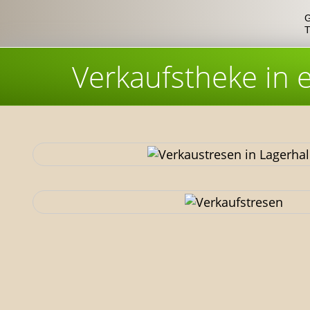
G
T
Verkaufstheke in e