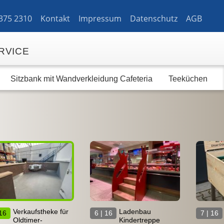
 375
2310
Kontakt
Impressum
Datenschutz
AGB
RVICE
Sitzbank mit Wandverkleidung Cafeteria
Teeküchen
Verkaufstheke für
Ladenbau
 16
6 | 16
7 | 16
Oldtimer-
Kindertreppe