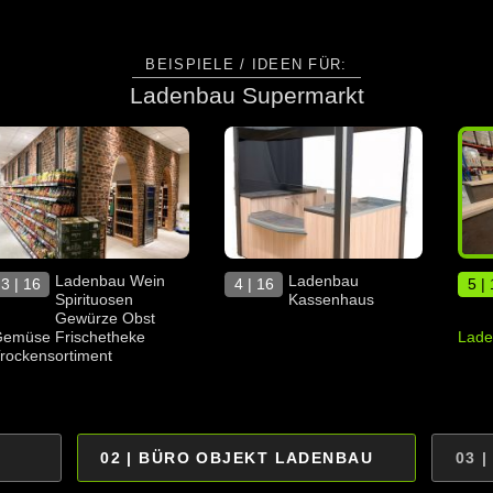
BEISPIELE / IDEEN FÜR:
Ladenbau Supermarkt
Ladenbau Wein
Ladenbau
3 | 16
4 | 16
5 |
Spirituosen
Kassenhaus
Gewürze Obst
emüse Frischetheke
Lade
rockensortiment
02 | BÜRO OBJEKT LADENBAU
03 