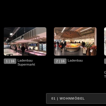
Ladenbau
Ladenbau
1 | 16
2 | 16
Supermarkt
G
T
01 | WOHNMÖBEL