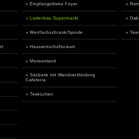
» Empfangstheke Foyer
» Rei
» Ladenbau Supermarkt
» Dab
» Wertfachschrank/Spinde
» Tea
el
» Hauswirtschaftsraum
» Messestand
» Sitzbank mit Wandverkleidung
Cafeteria
» Teeküchen