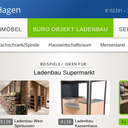
Hagen
✆ 023
31 –
NMÖBEL
BÜRO OBJEKT LADENBAU
SE
fachschrank/Spinde
Hauswirtschaftsraum
Messestand
BEISPIELE / IDEEN FÜR:
Ladenbau Supermarkt
Ladenbau Wein
Ladenbau
3 | 16
4 | 16
5 |
Spirituosen
Kassenhaus