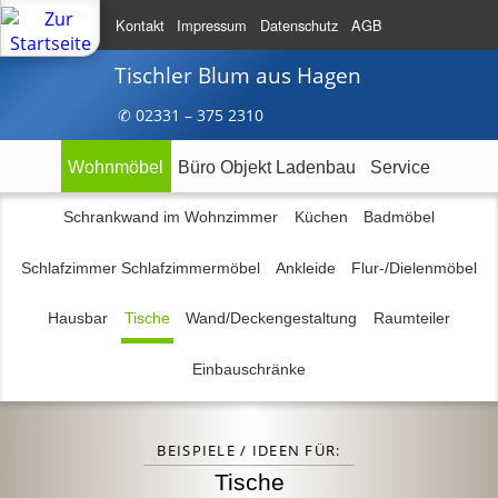
Kontakt
Impressum
Datenschutz
AGB
Tischler Blum
aus Hagen
✆ 023
31 – 375
2310
Wohnmöbel
Büro Objekt Ladenbau
Service
Schrankwand im Wohnzimmer
Küchen
Badmöbel
Schlafzimmer Schlafzimmermöbel
Ankleide
Flur-/Dielenmöbel
Hausbar
Tische
Wand/Deckengestaltung
Raumteiler
Einbauschränke
BEISPIELE / IDEEN FÜR:
Tische