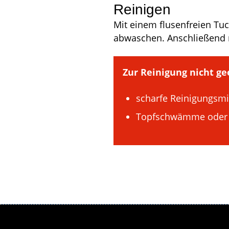
Reinigen
Mit einem flusen­freien 
abwaschen. Anschließend m
Zur Reinigung nicht ge
scharfe Reinigungs­mi
Topfschwämme oder 