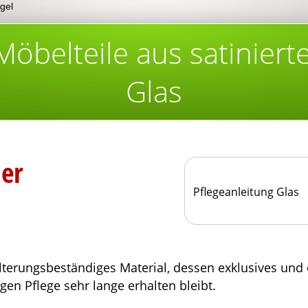
gel
 Möbelteile aus satinier
Glas
er
Pflegeanleitung Glas
 alterungs­be­ständiges Material, dessen exklusives un
igen Pflege sehr lange erhalten bleibt.