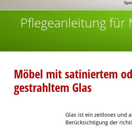
Spie
Pflegeanleitung für
Möbel mit satiniertem od
gestrahltem Glas
Glas ist ein zeitloses und
Berück­sich­tigung der richt