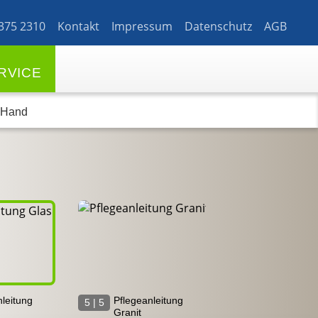
 375
2310
Kontakt
Impressum
Datenschutz
AGB
RVICE
r Hand
leitung
Pflegeanleitung
5 | 5
Granit