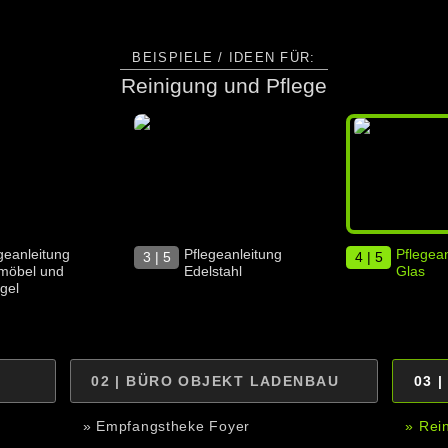
BEISPIELE / IDEEN FÜR:
Reinigung und Pflege
geanleitung
Pflegeanleitung
Pflegean
3 | 5
4 | 5
möbel und
Edelstahl
Glas
gel
02 | BÜRO OBJEKT LADENBAU
03 
» Empfangstheke Foyer
» Rei