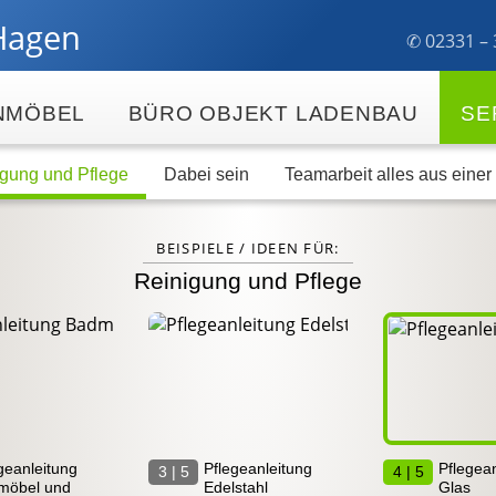
Hagen
✆ 023
31 –
NMÖBEL
BÜRO OBJEKT LADENBAU
SE
gung und Pflege
Dabei sein
Teamarbeit alles aus eine
BEISPIELE / IDEEN FÜR:
Reinigung und Pflege
geanleitung
Pflegeanleitung
Pflegean
3 | 5
4 | 5
möbel und
Edelstahl
Glas