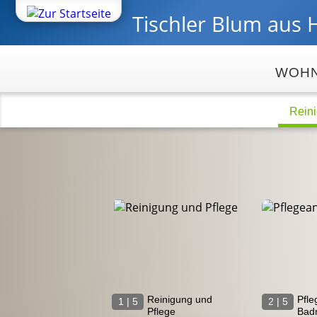
Tischler Blum
aus 
WOH
Reini
Reinigung und
Pfle
1 | 5
2 | 5
Pflege
Bad