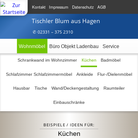
Kontakt
Impressum
Datenschutz
AGB
Tischler Blum
aus Hagen
✆ 023
31 – 375
2310
Wohnmöbel
Büro Objekt Ladenbau
Service
Schrankwand im Wohnzimmer
Küchen
Badmöbel
Schlafzimmer Schlafzimmermöbel
Ankleide
Flur-/Dielenmöbel
Hausbar
Tische
Wand/Deckengestaltung
Raumteiler
Einbauschränke
BEISPIELE / IDEEN FÜR:
Küchen